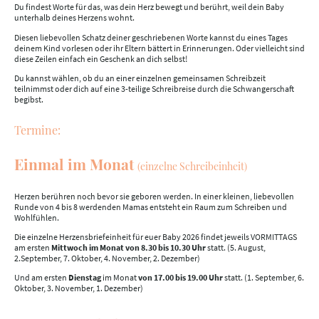
Du findest Worte für das, was dein Herz bewegt und berührt, weil dein Baby
unterhalb deines Herzens wohnt.
Diesen liebevollen Schatz deiner geschriebenen Worte kannst du eines Tages
deinem Kind vorlesen oder ihr Eltern bättert in Erinnerungen. Oder vielleicht sind
diese Zeilen einfach ein Geschenk an dich selbst!
Du kannst wählen, ob du an einer einzelnen gemeinsamen Schreibzeit
teilnimmst oder dich auf eine 3-teilige Schreibreise durch die Schwangerschaft
begibst.
Termine:
Einmal im Monat
(einzelne Schreibeinheit)
Herzen berühren noch bevor sie geboren werden. In einer kleinen, liebevollen
Runde von 4 bis 8 werdenden Mamas entsteht ein Raum zum Schreiben und
Wohlfühlen.
Die einzelne Herzensbriefeinheit für euer Baby 2026 findet jeweils VORMITTAGS
am ersten
Mittwoch im Monat von 8.30 bis 10.30 Uhr
statt. (5. August,
2.September, 7. Oktober, 4. November, 2. Dezember)
Und am ersten
Dienstag
im Monat
von 17.00 bis 19.00 Uhr
statt. (1. September, 6.
Oktober, 3. November, 1. Dezember)