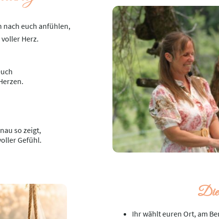
ch nach euch anfühlen,
 voller Herz.
 euch
Herzen.
nau so zeigt,
voller Gefühl.
Die 
Ihr wählt euren Ort, am Be