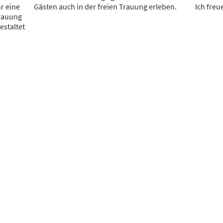
r eine
Gästen auch in der freien Trauung erleben.
Ich freu
Trauung
estaltet
Hochzeitsbrief