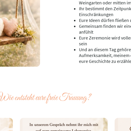
Weingarten oder mitten i
Ihr bestimmt den Zeitpunkt
Einschränkungen
Eure Ideen dürfen fließen
Gemeinsam finden wir eine
anfühlt
Eure Zeremonie wird voller
sein
Und an diesem Tag gehöre 
Aufmerksamkeit, meinem o
eure Geschichte zu erzähl
ie entsteht eure freie Trauung?